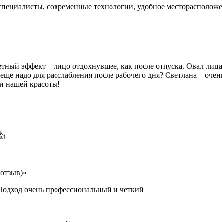
е специалисты, современные технологии, удобное месторасполож
тный эффект – лицо отдохнувшее, как после отпуска. Овал лица
еще надо для расслабления после рабочего дня? Светлана – оче
ии нашей красоты!
👍
отзыв)»
 Подход очень профессиональный и четкий