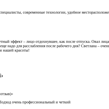
е специалисты, современные технологии, удобное месторасполож
тный эффект – лицо отдохнувшее, как после отпуска. Овал лица
еще надо для расслабления после рабочего дня? Светлана – оче
ии нашей красоты!
👍
отзыв)»
 Подход очень профессиональный и четкий