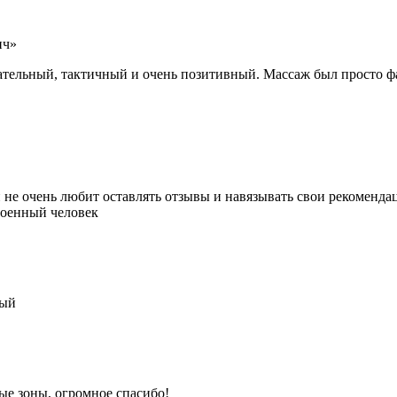
ич»
тельный, тактичный и очень позитивный. Массаж был просто фа
 не очень любит оставлять отзывы и навязывать свои рекомендац
роенный человек
ный
ые зоны, огромное спасибо!