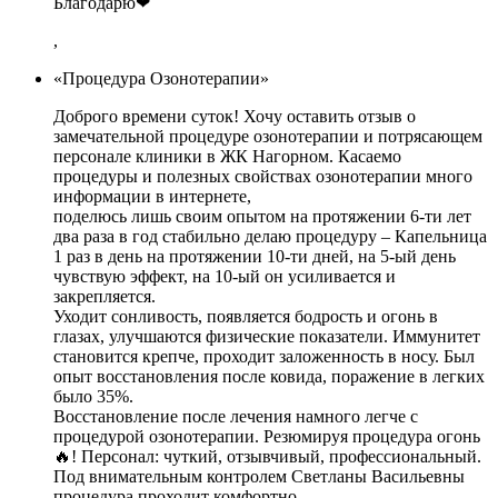
Благодарю❤
,
«Процедура Озонотерапии»
Доброго времени суток! Хочу оставить отзыв о
замечательной процедуре озонотерапии и потрясающем
персонале клиники в ЖК Нагорном. Касаемо
процедуры и полезных свойствах озонотерапии много
информации в интернете,
поделюсь лишь своим опытом на протяжении 6-ти лет
два раза в год стабильно делаю процедуру – Капельница
1 раз в день на протяжении 10-ти дней, на 5-ый день
чувствую эффект, на 10-ый он усиливается и
закрепляется.
Уходит сонливость, появляется бодрость и огонь в
глазах, улучшаются физические показатели. Иммунитет
становится крепче, проходит заложенность в носу. Был
опыт восстановления после ковида, поражение в легких
было 35%.
Восстановление после лечения намного легче с
процедурой озонотерапии. Резюмируя процедура огонь
🔥! Персонал: чуткий, отзывчивый, профессиональный.
Под внимательным контролем Светланы Васильевны
процедура проходит комфортно,