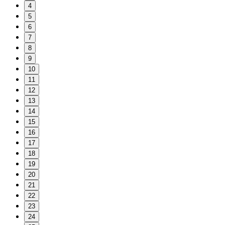
унитет
4
. Был
5
легких
6
7
 огонь
8
льный.
9
евны
10
11
асибо
12
е.
13
14
15
16
17
18
19
20
21
22
23
24