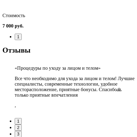
Стоимость
7 000 руб.
1
Отзывы
«Процедуры по уходу за лицом и телом»
Все что необходимо для ухода за лицом и телом! Лучшие
О
сающем
специалисты, современные технологии, удобное
з
месторасположение, приятные бонусы. Спасибо🙏
о
много
только приятные впечатления
м
м
,
и лет
р
ельница
в
ень
к
1
п
2
,
в
3