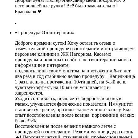
Добрый день! Мастер Александр меня покорил😊. У
него волшебные ручки! Всё было замечательно!
Благодарю❤
,
«Процедура Озонотерапии»
Доброго времени суток! Хочу оставить отзыв о
замечательной процедуре озонотерапии и потрясающем
персонале клиники в ЖК Нагорном. Касаемо
процедуры и полезных свойствах озонотерапии много
информации в интернете,
поделюсь лишь своим опытом на протяжении 6-ти лет
два раза в год стабильно делаю процедуру – Капельница
1 раз в день на протяжении 10-ти дней, на 5-ый день
чувствую эффект, на 10-ый он усиливается и
закрепляется.
Уходит сонливость, появляется бодрость и огонь в
глазах, улучшаются физические показатели. Иммунитет
становится крепче, проходит заложенность в носу. Был
опыт восстановления после ковида, поражение в легких
было 35%.
Восстановление после лечения намного легче с
процедурой озонотерапии. Резюмируя процедура огонь
🔥! Персонал: чуткий, отзывчивый, профессиональный.