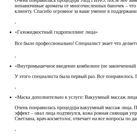
Очень понравилась процедура Уход ГИНО, после неё заме
ненавязчивые ароматы от многочисленных баночек – что 
клиенту. Спасибо огромное за ваше умение в поддержан
,
«Газожидкостный гидропиллинг лица»
Все было профессионально! Специалист знает что делает
,
«Внутримышечное введение комбилипе (не законченный 
У этого специалиста была первый раз. Все понравилось.
,
«Маска дополнительно к услуге: Вакуумный массаж лица
Очень понравилась процедура вакуумный массаж лица. Пр
эффект – овал лица подтянулся, кожа ровная сияющая упр
Светлана, врач-косметолог, отвечает на все вопросы по 
,