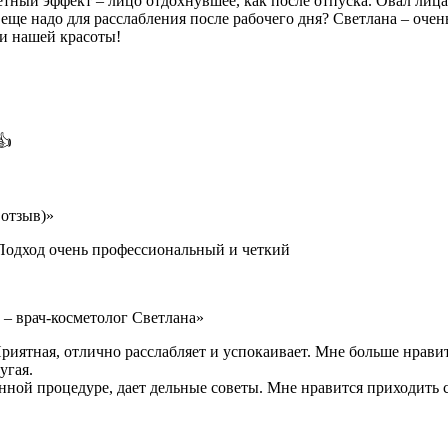
тный эффект – лицо отдохнувшее, как после отпуска. Овал лица
еще надо для расслабления после рабочего дня? Светлана – оче
ии нашей красоты!
👍
отзыв)»
 Подход очень профессиональный и четкий
 – врач-косметолог Светлана»
иятная, отлично расслабляет и успокаивает. Мне больше нравит
угая.
данной процедуре, дает дельные советы. Мне нравится приходить