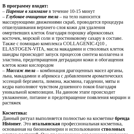
В программу входит:
–
Парение в хаммаме
в течение 10-15 минут
–
Глубокое очищение тела
– на тело наносится
массирующими движениями скраб, проводится процедура
отшелушивания верхнего слоя кожи для удаления
омертвевших клеток благодаря порошку абрикосовых
косточек, морской соли и тростниковому сахару в составе.
Также с помощью комплекса COLLAGENIC-Q10 ,
ELASTOGEN-VITA, масла макадамии и стволовых клеток
шандры происходит запуск процессов синтеза коллагена и
эластина, предотвращения деградации кожи и обогащения
клеток кожи кислородом
–
Массаж тела
– комбинация драгоценных масел арганы,
льна, макадамии и абрикоса с добавлением ароматических
эссенций бергамота, лимона, жасмина, гардении, мяты и
кедра наполняют чувством душевного покоя благодаря
уникальной композиции. На данном этапе происходит
увлажнение, питание и предотвращение появления морщин и
растяжек
Косметика:
Данный ритуал выполняется полностью на косметике
бренда
Histomer
. Это
итальянская
профессиональная косметика,
основанная на биоинженерии и использовании
стволовых