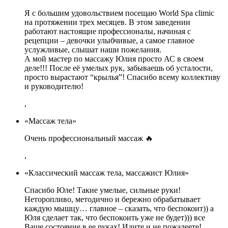
Я с большим удовольствием посещаю World Spa climic
на протяжении трех месяцев. В этом заведении
работают настоящие профессионалы, начиная с
рецепции – девочки улыбчивые, а самое главное
услужливые, слышат наши пожелания.
А мой мастер по массажу Юлия просто АС в своем
деле!!! После её умелых рук, забываешь об усталости,
просто вырастают “крылья”! Спасибо всему коллективу
и руководителю!
,
«Массаж тела»
Очень профессиональный массаж 🔥
,
«Классический массаж тела, массажист Юлия»
Спасибо Юле! Такие умелые, сильные руки!
Неторопливо, методично и бережно обрабатывает
каждую мышцу… главное – сказать, что беспокоит)) а
Юля сделает так, что беспокоить уже не будет))) все
Ваше состояние в ее руках! Идите и не пожалеете!