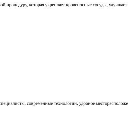
бой процедуру, которая укрепляет кровеносные сосуды, улучшае
е специалисты, современные технологии, удобное месторасполож